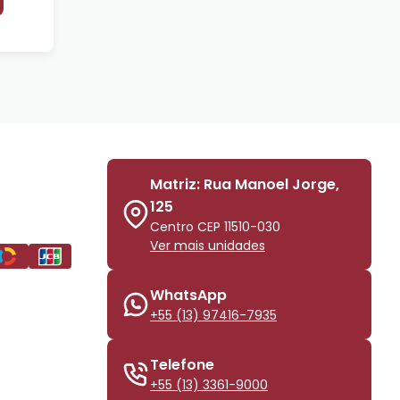
Matriz: Rua Manoel Jorge,
125
Centro CEP 11510-030
Ver mais unidades
WhatsApp
+55 (13) 97416-7935
Telefone
+55 (13) 3361-9000