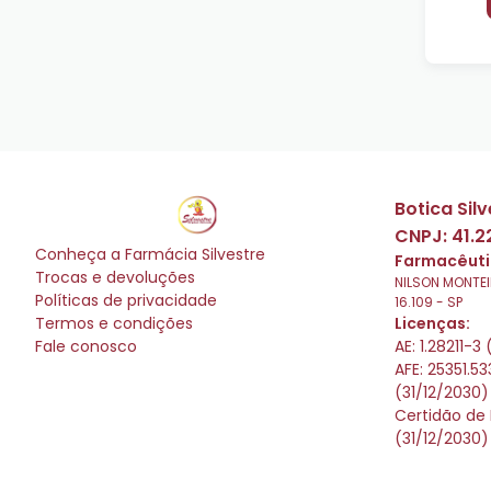
Botica Sil
CNPJ:
41.2
Conheça a
Farmácia Silvestre
Farmacêuti
Trocas e devoluções
NILSON MONTEI
Políticas de privacidade
16.109
-
SP
Termos e condições
Licenças:
Fale conosco
AE: 1.28211-3
AFE: 25351.5
(31/12/2030)
Certidão de 
(31/12/2030)